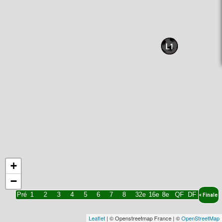
+
−
Pré
1
2
3
4
5
6
7
8
32e
16e
8e
QF
DF
F
<
Finale
Leaflet
| © Openstreetmap France | ©
OpenStreetMap